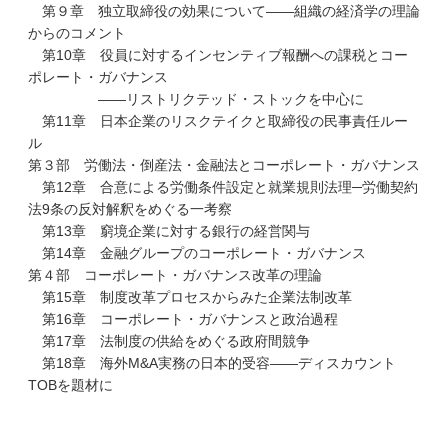
第９章 独立取締役の効果について――組織の経済学の理論
からのコメント
第10章 役員に対するインセンティブ報酬への課税とコー
ポレート・ガバナンス
――リストリクテッド・ストックを中心に
第11章 日本企業のリスクテイクと取締役の民事責任ルー
ル
第３部 労働法・倒産法・金融法とコーポレート・ガバナンス
第12章 合意による労働条件設定と就業規則法理─労働契約
法9条の反対解釈をめぐる一考察
第13章 窮境企業に対する銀行の経営関与
第14章 金融グループのコーポレート・ガバナンス
第４部 コーポレート・ガバナンス改革の理論
第15章 制度改革プロセスからみた企業法制改革
第16章 コーポレート・ガバナンスと政治過程
第17章 法制度の供給をめぐる政府間競争
第18章 海外M&A実務の日本的受容――ディスカウント
TOBを題材に