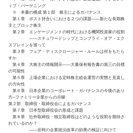
ィブ・バーゲニング
Ⅱ 本書の構成 第１部 株主によるガバナンス
第１章 ポスト持合いにおける２つの課題――新たな長期株
主とブロック株主
第２章 エンゲージメントの時代における機関投資家の役割
――スチュワードシップとコンプライ・オア・エク
スプレインを巡って
第３章 フェア・ディスクロージャー・ルールは何をもたら
すか
第４章 大株主の情報開示――大量保有報告書の第三の目標
の可能性
第５章 上場企業における定時株主総会運営の実態と見直し
の方向性
第６章 日本企業のコーポレート・ガバナンスの今後のあり
方─ファミリー企業からの示唆
第２部 取締役・取締役会によるガバナンス
第７章 日本型取締役会の形成と課題
第８章 社外取締役・独立取締役はどのような役割を期待さ
れているのか？
――近時の企業統治改革の効果の検証に向けて