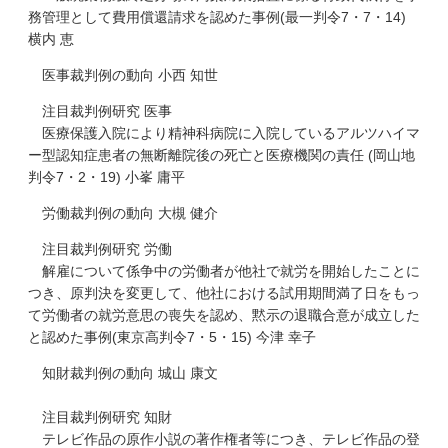
務管理として費用償還請求を認めた事例(最一判令7・7・14)
横内 恵
医事裁判例の動向 小西 知世
注目裁判例研究 医事
医療保護入院により精神科病院に入院しているアルツハイマ
ー型認知症患者の無断離院後の死亡と医療機関の責任 (岡山地
判令7・2・19) 小峯 庸平
労働裁判例の動向 大槻 健介
注目裁判例研究 労働
解雇について係争中の労働者が他社で就労を開始したことに
つき、原判決を変更して、他社における試用期間満了日をもっ
て労働者の就労意思の喪失を認め、黙示の退職合意が成立した
と認めた事例(東京高判令7・5・15) 今津 幸子
知財裁判例の動向 城山 康文
注目裁判例研究 知財
テレビ作品の原作小説の著作権者等につき、テレビ作品の登