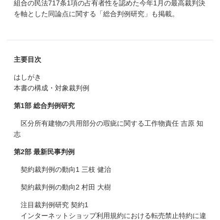
組合の民法717条1項の占有者性を認めた今年1月の最高裁判決
を軸とした同論点に関する「総合判例研究」も掲載。
主要目次
はしがき
本書の構成・対象裁判例
第1部 総合判例研究
区分所有建物の共用部分の瑕疵に関する工作物責任 吉原 知
志
第2部 最新民事判例
契約裁判例の動向1 三枝 健治
契約裁判例の動向2 村田 大樹
注目裁判例研究 契約1
インターネットショップ利用規約における転売禁止特約に違