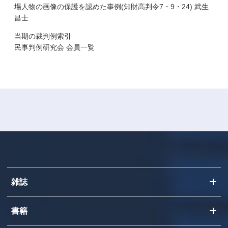
場人物の画像の保護を認めた事例(知財高判令7・9・24) 武生
昌士
当期の裁判例索引
民事判例研究会 会員一覧
雑誌
書籍