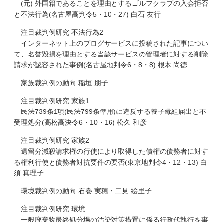
(元) 外国籍であることを理由とするゴルフクラブの入会拒否
と不法行為(名古屋高判令5・10・27) 白石 友行
注目裁判例研究 不法行為2
インターネット上のブログサービスに投稿された記事につい
て、名誉毀損を理由とする当該サービスの管理者に対する削除
請求が認容された事例(名古屋地判令6・8・8) 根本 尚徳
家族裁判例の動向 稲垣 朋子
注目裁判例研究 家族1
民法739条1項(民法799条準用)に違反する養子縁組届出と不
受理処分(高松高決令6・10・16) 松久 和彦
注目裁判例研究 家族2
遺留分減殺請求権の行使により取得した債権の債務者に対す
る権利行使と債務者対抗要件の要否(東京地判令4・12・13) 白
須 真理子
環境裁判例の動向 石巻 実穂・二見 絵里子
注目裁判例研究 環境
一般廃棄物最終処分場の汚染対策措置に係る行政代執行を事