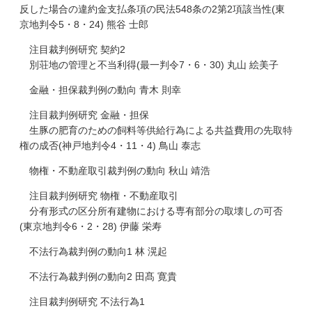
反した場合の違約金支払条項の民法548条の2第2項該当性(東
京地判令5・8・24) 熊谷 士郎
注目裁判例研究 契約2
別荘地の管理と不当利得(最一判令7・6・30) 丸山 絵美子
金融・担保裁判例の動向 青木 則幸
注目裁判例研究 金融・担保
生豚の肥育のための飼料等供給行為による共益費用の先取特
権の成否(神戸地判令4・11・4) 鳥山 泰志
物権・不動産取引裁判例の動向 秋山 靖浩
注目裁判例研究 物権・不動産取引
分有形式の区分所有建物における専有部分の取壊しの可否
(東京地判令6・2・28) 伊藤 栄寿
不法行為裁判例の動向1 林 滉起
不法行為裁判例の動向2 田髙 寛貴
注目裁判例研究 不法行為1