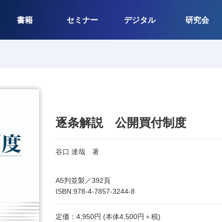
書籍
セミナー
デジタル
研究会
逐条解説 公開買付制度
谷口 達哉 著
A5判並製／392頁
ISBN:978-4-7857-3244-8
定価：4,950円 (本体4,500円＋税)