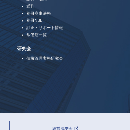
近刊
別冊商事法務
別冊NBL
訂正・サポート情報
常備店一覧
研究会
債権管理実務研究会
経営法友会