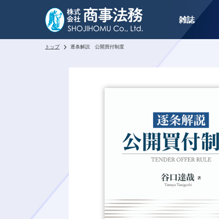
雑誌
トップ
逐条解説 公開買付制度