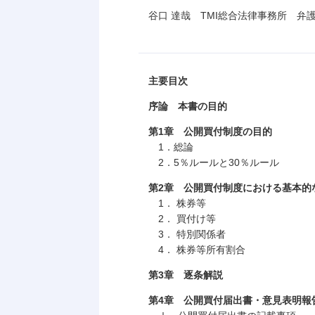
谷口 達哉 TMI総合法律事務所 弁
主要目次
序論 本書の目的
第1章 公開買付制度の目的
1．総論
2．5％ルールと30％ルール
第2章 公開買付制度における基本的
1． 株券等
2． 買付け等
3． 特別関係者
4． 株券等所有割合
第3章 逐条解説
第4章 公開買付届出書・意見表明報