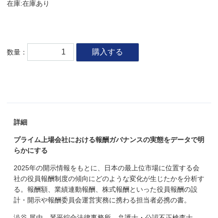
在庫:在庫あり
購入する
数量：
詳細
プライム上場会社における報酬ガバナンスの実態をデータで明
らかにする
2025年の開示情報をもとに、日本の最上位市場に位置する会
社の役員報酬制度の傾向にどのような変化が生じたかを分析す
る。報酬額、業績連動報酬、株式報酬といった役員報酬の設
計・開示や報酬委員会運営実務に携わる担当者必携の書。
澁谷 展由 琴平綜合法律事務所 弁護士・公認不正検査士