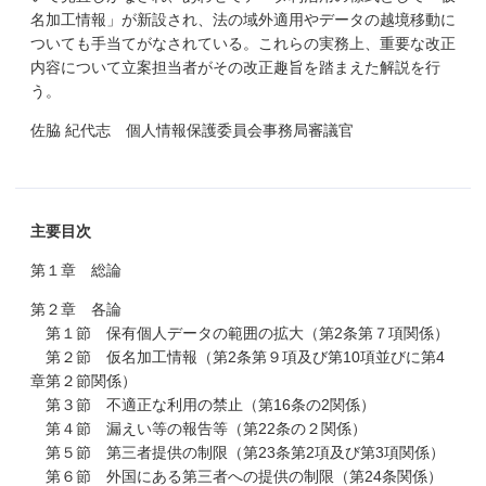
名加工情報」が新設され、法の域外適用やデータの越境移動に
ついても手当てがなされている。これらの実務上、重要な改正
内容について立案担当者がその改正趣旨を踏まえた解説を行
う。
佐脇 紀代志 個人情報保護委員会事務局審議官
主要目次
第１章 総論
第２章 各論
第１節 保有個人データの範囲の拡大（第2条第７項関係）
第２節 仮名加工情報（第2条第９項及び第10項並びに第4
章第２節関係）
第３節 不適正な利用の禁止（第16条の2関係）
第４節 漏えい等の報告等（第22条の２関係）
第５節 第三者提供の制限（第23条第2項及び第3項関係）
第６節 外国にある第三者への提供の制限（第24条関係）