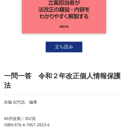
立ち読み
一問一答 令和２年改正個人情報保護
法
佐脇 紀代志 編著
A5判並製／352頁
ISBN:978-4-7857-2823-6