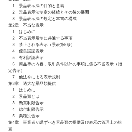
1 景品表示法の目的と意義
2 景品表示法制定の経緯とその後の展開
3 景品表示法の規定と本書の構成
第2章 不当な表示
1 はじめに
2 不当表示規制に共通する事項
3 禁止される表示（景表第5条）
4 優良誤認表示
5 有利誤認表示
6 商品等の内容，取引条件以外の事項に係る不当表示（指
定告示）
7 他法令による表示規制
第3章 過大な景品類提供
1 はじめに
2 景品類とは
3 懸賞制限告示
4 総付制限告示
5 業種別告示
第4章 事業者が講ずべき景品類の提供及び表示の管理上の措
置