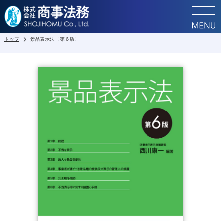
トップ
景品表示法〔第６版〕