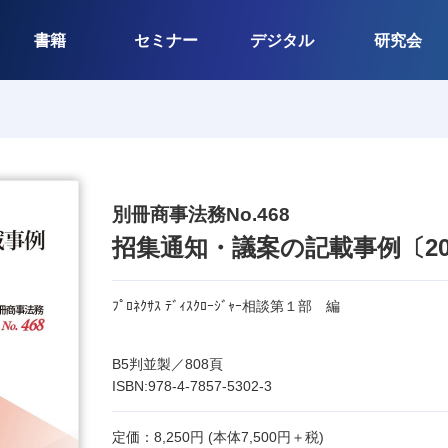
書籍
セミナー
デジタル
研究会
別冊商事法務No.468
招集通知・議案の記載事例〔20
ﾌﾟﾛﾈｸｻｽ ﾃﾞｨｽｸﾛｰｼﾞｬｰ相談第１部 編
B5判並製／808頁
ISBN:978-4-7857-5302-3
定価：8,250円 (本体7,500円＋税)