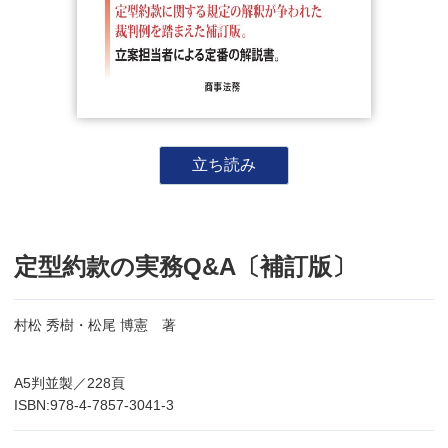
立ち読み
定型約款の実務Q&A〔補訂版〕
村松 秀樹・松尾 博憲 著
A5判並製／228頁
ISBN:978-4-7857-3041-3