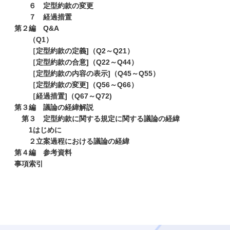
６ 定型約款の変更
７ 経過措置
第２編 Q&A
（Q1）
［定型約款の定義]（Q2～Q21）
［定型約款の合意]（Q22～Q44）
［定型約款の内容の表示]（Q45～Q55）
［定型約款の変更]（Q56～Q66）
［経過措置]（Q67～Q72)
第３編 議論の経緯解説
第３ 定型約款に関する規定に関する議論の経緯
1はじめに
２立案過程における議論の経緯
第４編 参考資料
事項索引