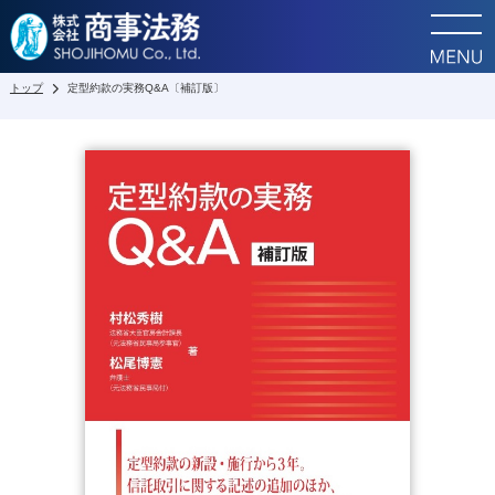
トップ
定型約款の実務Q&A〔補訂版〕