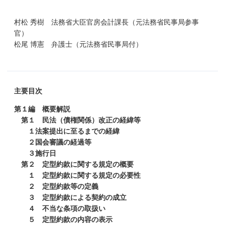
村松 秀樹 法務省大臣官房会計課長（元法務省民事局参事
官）
松尾 博憲 弁護士（元法務省民事局付）
主要目次
第１編 概要解説
第１ 民法（債権関係）改正の経緯等
１法案提出に至るまでの経緯
２国会審議の経過等
３施行日
第２ 定型約款に関する規定の概要
１ 定型約款に関する規定の必要性
２ 定型約款等の定義
３ 定型約款による契約の成立
４ 不当な条項の取扱い
５ 定型約款の内容の表示