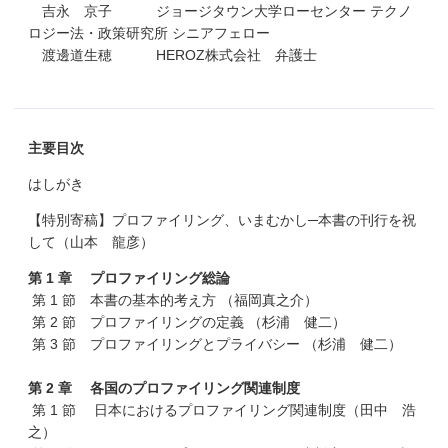
吉永 京子 ジョージタウン大学ローセンター テクノ
ロジー法・政策研究所 シニアフェロー
渡邊道生穂 HEROZ株式会社 弁護士
主要目次
はしがき
【特別寄稿】プロファイリング、いまむかし─本書の刊行を祝
して（山本 龍彦）
第 1 章 プロファイリング総論
第 1 節 本書の基本的考え方 （福岡真之介）
第 2 節 プロファイリングの定義 （杉浦 健二）
第 3 節 プロファイリングとプライバシー （杉浦 健二）
第 2 章 各国のプロファイリング関連制度
第 1 節 日本におけるプロファイリング関連制度（田中 浩
之）