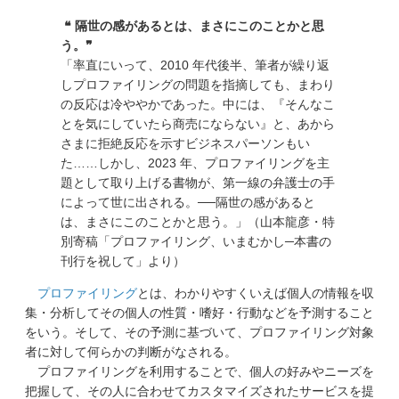
❝ 隔世の感があるとは、まさにこのことかと思
う。❞
「率直にいって、2010 年代後半、筆者が繰り返
しプロファイリングの問題を指摘しても、まわり
の反応は冷ややかであった。中には、『そんなこ
とを気にしていたら商売にならない』と、あから
さまに拒絶反応を示すビジネスパーソンもい
た……しかし、2023 年、プロファイリングを主
題として取り上げる書物が、第一線の弁護士の手
によって世に出される。──隔世の感があると
は、まさにこのことかと思う。」（山本龍彦・特
別寄稿「プロファイリング、いまむかし─本書の
刊行を祝して」より）
プロファイリング
とは、わかりやすくいえば個人の情報を収
集・分析してその個人の性質・嗜好・行動などを予測すること
をいう。そして、その予測に基づいて、プロファイリング対象
者に対して何らかの判断がなされる。
プロファイリングを利用することで、個人の好みやニーズを
把握して、その人に合わせてカスタマイズされたサービスを提