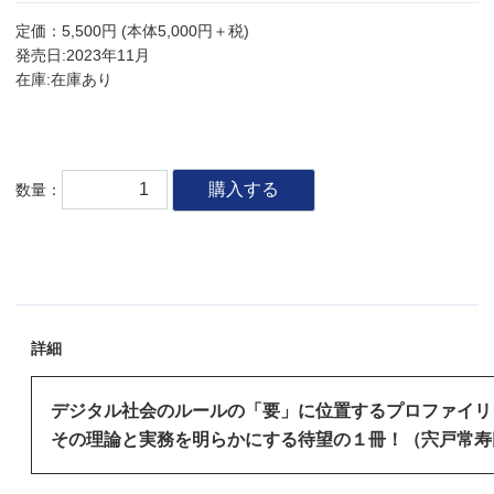
定価：5,500円 (本体5,000円＋税)
発売日:2023年11月
在庫:在庫あり
購入する
数量：
詳細
デジタル社会のルールの「要」に位置するプロファイリ
その理論と実務を明らかにする待望の１冊！
（
宍戸常寿