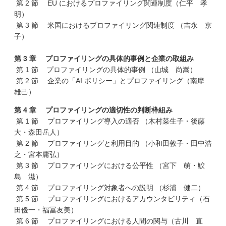
第 2 節 EU におけるプロファイリング関連制度（仁平 孝
明）
第 3 節 米国におけるプロファイリング関連制度 （吉永 京
子）
第 3 章 プロファイリングの具体的事例と企業の取組み
第 1 節 プロファイリングの具体的事例 （山城 尚嵩）
第 2 節 企業の「AI ポリシー」とプロファイリング（南摩
雄己）
第 4 章 プロファイリングの適切性の判断枠組み
第 1 節 プロファイリング導入の適否 （木村菜生子・後藤
大・森田岳人）
第 2 節 プロファイリングと利用目的 （小和田敦子・田中浩
之・宮本庸弘）
第 3 節 プロファイリングにおける公平性 （宮下 萌・鮫
島 滋）
第 4 節 プロファイリング対象者への説明 （杉浦 健二）
第 5 節 プロファイリングにおけるアカウンタビリティ（石
田優一・福冨友美）
第 6 節 プロファイリングにおける人間の関与（古川 直