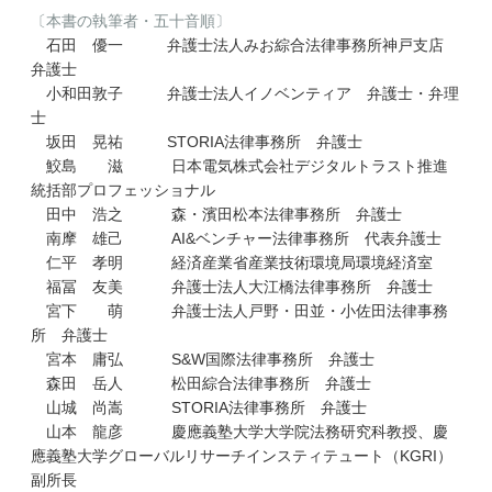
〔本書の執筆者・五十音順〕
石田 優一 弁護士法人みお綜合法律事務所神戸支店
弁護士
小和田敦子 弁護士法人イノベンティア 弁護士・弁理
士
坂田 晃祐 STORIA法律事務所 弁護士
鮫島 滋 日本電気株式会社デジタルトラスト推進
統括部プロフェッショナル
田中 浩之 森・濱田松本法律事務所 弁護士
南摩 雄己 AI&ベンチャー法律事務所 代表弁護士
仁平 孝明 経済産業省産業技術環境局環境経済室
福冨 友美 弁護士法人大江橋法律事務所 弁護士
宮下 萌 弁護士法人戸野・田並・小佐田法律事務
所 弁護士
宮本 庸弘 S&W国際法律事務所 弁護士
森田 岳人 松田綜合法律事務所 弁護士
山城 尚嵩 STORIA法律事務所 弁護士
山本 龍彦 慶應義塾大学大学院法務研究科教授、慶
應義塾大学グローバルリサーチインスティテュート（KGRI）
副所長