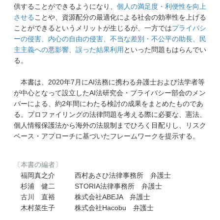
供することができるようになり、
個人の満足度・利便性を向上
させる
ことや、資源配分の最適化による社会の効率性を上げる
ことができるというメリットが生じるが、一方では
プライバシ
ーの侵害、内心の自由の侵害、不当な差別・不公平の助長、民
主主義への悪影響、誤った結果利用
といった問題もはらんでい
る。
本書は、2020年7月にAI法務に携わる弁護士および法学者等
が中心となって設立したAI法研究会・プライバシー部会のメン
バーによる、約2年間にわたる検討の成果をまとめたものであ
る。プロファイリングの法律問題を考える際に必要な、憲法、
個人情報保護法から海外の法規制までひろく目配りし、リスク
ベース・アプローチに基づいたフレームワークを提示する。
〔本書の編者〕
福岡真之介 西村あさひ法律事務所 弁護士
杉浦 健二 STORIA法律事務所 弁護士
古川 直裕 株式会社ABEJA 弁護士
木村菜生子 株式会社Hacobu 弁護士