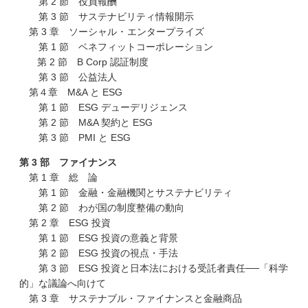
第 2 節 役員報酬
第 3 節 サステナビリティ情報開示
第 3 章 ソーシャル ･ エンタープライズ
第 1 節 ベネフィットコーポレーション
第 2 節 B Corp 認証制度
第 3 節 公益法人
第４章 M&A と ESG
第 1 節 ESG デューデリジェンス
第 2 節 M&A 契約と ESG
第 3 節 PMI と ESG
第 3 部 ファイナンス
第 1 章 総 論
第 1 節 金融・金融機関とサステナビリティ
第 2 節 わが国の制度整備の動向
第 2 章 ESG 投資
第 1 節 ESG 投資の意義と背景
第 2 節 ESG 投資の視点・手法
第 3 節 ESG 投資と日本法における受託者責任──「科学
的」な議論へ向けて
第 3 章 サステナブル・ファイナンスと金融商品