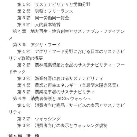
第 1 節 サステナビリティと労働分野
第 2 節 労務：フリーランス
第 3 節 同一労働同一賃金
第 4 節 人的資本経営
第 4 章 地方再生・地方創生とサステナブル・ファイナン
ス
第 5 章 アグリ・フード
第 1 節 アグリ・フード分野における日本のサステナビ
リティ政策の概要
第 2 節 農林漁業資産と食品のサステナビリティ：フー
ドテック
第 3 節 漁業分野におけるサステナビリティ
第 4 節 農業と再生エネルギー（営農型太陽光発電）
第 5 節 農業従事者のサステナビリティ
第 6 章 消費者保護と SDGs ウォッシュ
第 1 節 消費者向け商品・サービスの表示とサステナビ
リティ
第 2 節 ウォッシング
第 3 節 消費者向けの表示とウォッシング規制
第 5 部 環 境