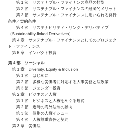
第 1 節 サステナブル・ファイナンス商品の類型
第 2 節 サステナブル・ファイナンスの経済的メリット
第 3 節 サステナブル・ファイナンスに用いられる発行
条件／契約条件
第 4 節 サステナビリティ・リンク・デリバティブ
（Sustainability-linked Derivatives）
第 4 章 サステナブル・ファイナンスとしてのプロジェク
ト・ファイナンス
第 5 章 インパクト投資
第 4 部 ソーシャル
第 1 章 Diversity, Equity & Inclusion
第 1 節 はじめに
第 2 節 多様な労働者に対応する人事労務と法政策
第 3 節 ジェンダー投資
第 2 章 ビジネスと人権
第 1 節 ビジネスと人権をめぐる規範
第 2 節 近時の海外法制の動向
第 3 節 個別の人権イシュー
第 4 節 人権尊重責任と契約
第 3 章 労働法