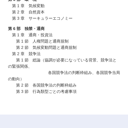
第 1 章 気候変動
第 2 章 自然資本
第 3 章 サーキュラーエコノミー
第 6 部 独禁・通商
第 1 章 通商・投資法
第 1 節 人権問題と通商規制
第 2 節 気候変動問題と通商規制
第 2 章 競争法
第 1 節 総論（協調が必要になっている背景、競争法と
の緊張関係、
各国競争法の判断枠組み、各国競争当局
の動向）
第 2 節 各国競争法の判断枠組み
第 3 節 行為類型ごとの考慮事項