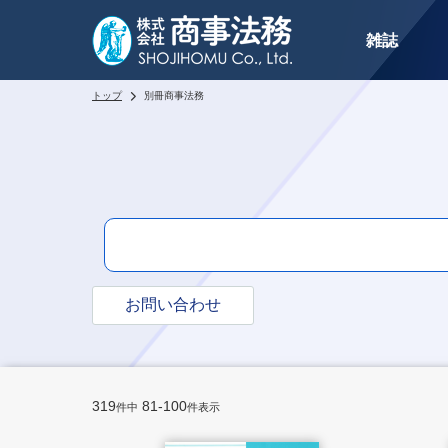
雑誌
トップ
別冊商事法務
お問い合わせ
319
81-100
件中
件表示