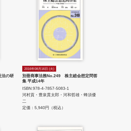
2016年08月16日 (火)
社法の研
別冊商事法務No.249 株主総会想定問答
集 平成14年
ISBN:978-4-7857-5083-1
河村貢・豊泉貫太郎・河和哲雄・蜂須優
二
定価：5,940円（税込）