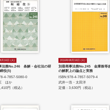
8月16日 (火)
2016年08月16日 (火)
事法務No.246 条解・会社法の研
別冊商事法務No.245 金庫株等
締役(5)
の解釈上の論点と実務
78-4-7857-5080-0
ISBN:978-4-7857-5079-4
正 ほか
武井一浩・太田洋
,410円（税込）
定価：3,630円（税込）