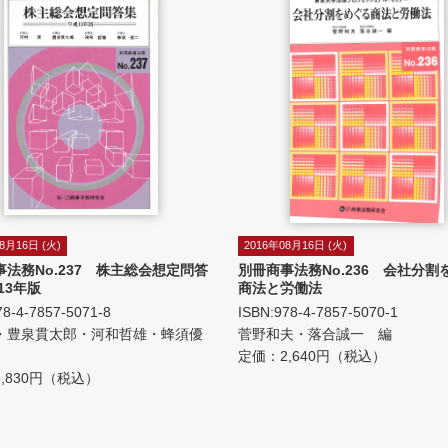
8月16日 (火)
2016年08月16日 (火)
事法務No.237 株主総会想定問答
別冊商事法務No.236 会社分割
13年版
商法と労働法
78-4-7857-5071-8
ISBN:978-4-7857-5070-1
・豊泉貫太郎・河和哲雄・蜂須優
菅野和夫・落合誠一 編
定価：2,640円（税込）
,830円（税込）