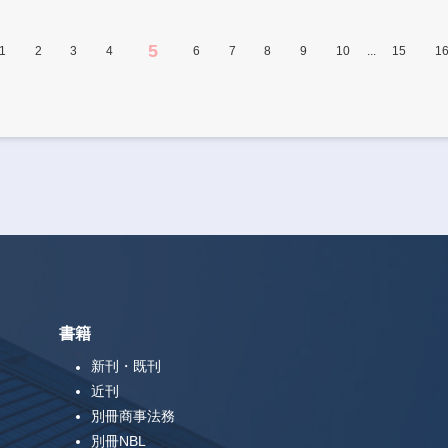
5
...
1
2
3
4
6
7
8
9
10
15
1
書籍
新刊・既刊
近刊
別冊商事法務
別冊NBL