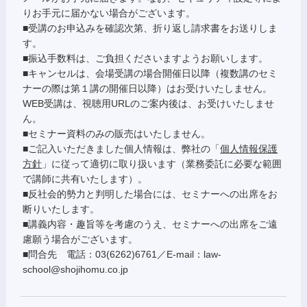
りお手元に届かない場合がございます。
■受講のお申込みを確認次第、折り返し請求書をお送りしま
す。
■振込手数料は、ご負担くださいますようお願いします。
■キャンセルは、会場受講の場合開催日以降（複数講のセミ
ナーの際は第１講の開催日以降）はお受けいたしません。
WEB受講は、視聴用URLのご案内後は、お受けいたしませ
ん。
■セミナー資料のみの販売はいたしません。
■ご記入いただきました個人情報は、弊社の「
個人情報保護
方針
」に従って適切に取り扱います（業務委託に必要な範囲
で講師に共有いたします）。
■反社会的勢力と判明した場合には、セミナーへの出席をお
断りいたします。
■講義内容・趣旨等を考慮のうえ、セミナーへの出席をご遠
慮願う場合がございます。
■問合先 電話：03(6262)6761／E-mail：law-
school@shojihomu.co.jp