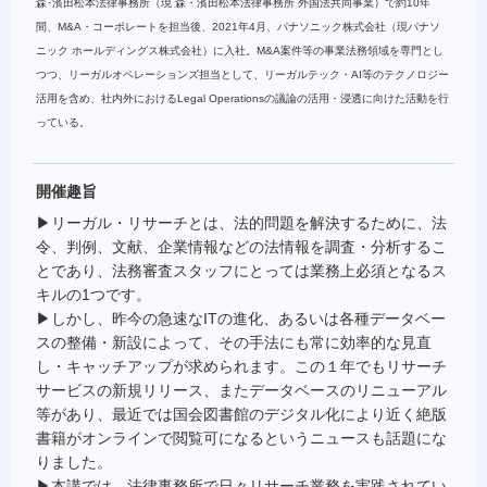
森･濱田松本法律事務所（現 森・濱田松本法律事務所 外国法共同事業）で約10年
間、M&A・コーポレートを担当後、2021年4月、パナソニック株式会社（現パナソ
ニック ホールディングス株式会社）に入社。M&A案件等の事業法務領域を専門とし
つつ、リーガルオペレーションズ担当として、リーガルテック・AI等のテクノロジー
活用を含め、社内外におけるLegal Operationsの議論の活用・浸透に向けた活動を行
っている。
開催趣旨
▶リーガル・リサーチとは、法的問題を解決するために、法
令、判例、文献、企業情報などの法情報を調査・分析するこ
とであり、法務審査スタッフにとっては業務上必須となるス
キルの1つです。
▶しかし、昨今の急速なITの進化、あるいは各種データベー
スの整備・新設によって、その手法にも常に効率的な見直
し・キャッチアップが求められます。この１年でもリサーチ
サービスの新規リリース、またデータベースのリニューアル
等があり、最近では国会図書館のデジタル化により近く絶版
書籍がオンラインで閲覧可になるというニュースも話題にな
りました。
▶本講では、法律事務所で日々リサーチ業務を実践されてい