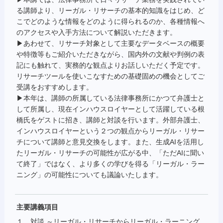
る講師より、リーガル・リサーチの基本的知識をはじめ、ど
こでどのような情報をどのように得られるのか、各種情報へ
のアクセスや入手方法について解説いただきます。
▶あわせて、リサーチ対象として主要なデータベースの概要
や特徴等もご紹介いただきながら、国内外の文献や判例の表
記にも触れて、実務的な観点よりお話しいただく予定です。
リサーチツールを使いこなすための基礎固めの機会としてご
受講をおすすめします。
▶本年は、講師の所属している法律事務所にかつて弁護士と
して所属し、現在インハウスロイヤーとして活躍している根
橋氏をゲストに招き、講師と対談を行います。外部弁護士、
インハウスロイヤーという２つの観点からリーガル・リサー
チについて講師と意見交換をします。また、生成AIを活用し
たリーガル・リサーチの可能性が広がる中、「ただAIに聞い
て終了」ではなく、より多くの学びを得る「リーガル・ラー
ニング」の可能性についても議論いたします。
主要講義項目
１ 対談 ～リーガル・リサーチからリーガル・ラーニング