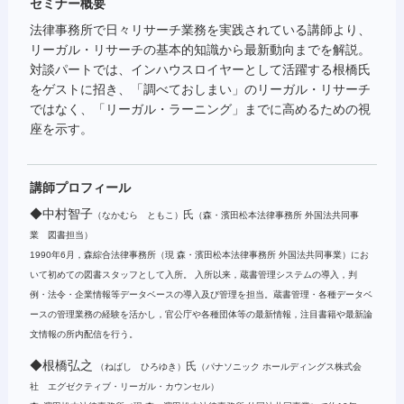
セミナー概要
法律事務所で日々リサーチ業務を実践されている講師より、
リーガル・リサーチの基本的知識から最新動向までを解説。
対談パートでは、インハウスロイヤーとして活躍する根橋氏
をゲストに招き、「調べておしまい」のリーガル・リサーチ
ではなく、「リーガル・ラーニング」までに高めるための視
座を示す。
講師プロフィール
◆中村智子
氏
（なかむら ともこ）
（森・濱田松本法律事務所 外国法共同事
業 図書担当）
1990年6月，森綜合法律事務所（現 森・濱田松本法律事務所 外国法共同事業）にお
いて初めての図書スタッフとして入所。 入所以来，蔵書管理システムの導入，判
例・法令・企業情報等データベースの導入及び管理を担当。蔵書管理・各種データベ
ースの管理業務の経験を活かし，官公庁や各種団体等の最新情報，注目書籍や最新論
文情報の所内配信を行う。
◆根橋弘之
氏
（ねばし ひろゆき）
（パナソニック ホールディングス株式会
社 エグゼクティブ・リーガル・カウンセル）