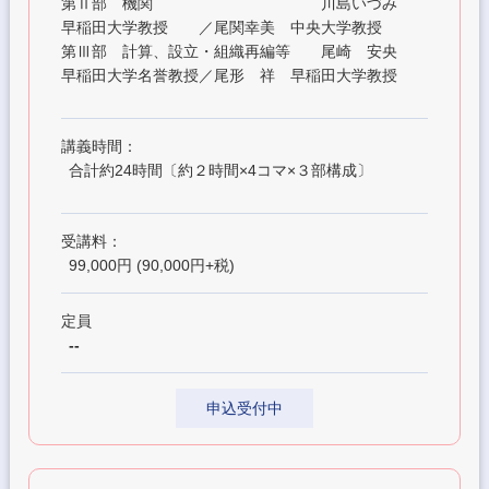
第Ⅱ部 機関 川島いづみ
早稲田大学教授 ／尾関幸美 中央大学教授
第Ⅲ部 計算、設立・組織再編等 尾崎 安央
早稲田大学名誉教授／尾形 祥 早稲田大学教授
講義時間：
合計約24時間〔約２時間×4コマ×３部構成〕
受講料：
99,000円 (90,000円+税)
定員
--
申込受付中