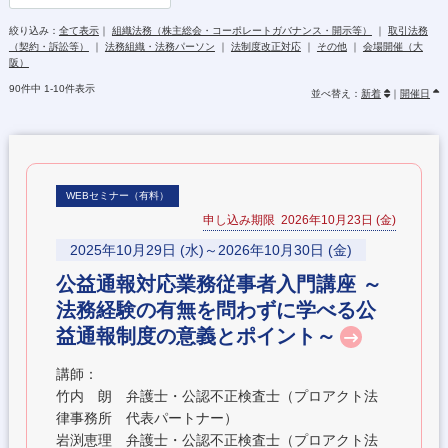
絞り込み：
全て表示
｜
組織法務（株主総会・コーポレートガバナンス・開示等）
｜
取引法務
（契約・訴訟等）
｜
法務組織・法務パーソン
｜
法制度改正対応
｜
その他
｜
会場開催（大
阪）
90件中 1-10件表示
並べ替え：
新着
｜
開催日
WEBセミナー（有料）
申し込み期限 2026年10月23日 (金)
2025年10月29日 (水)～2026年10月30日 (金)
公益通報対応業務従事者入門講座 ～
法務経験の有無を問わずに学べる公
益通報制度の意義とポイント～
講師：
竹内 朗 弁護士・公認不正検査士（プロアクト法
律事務所 代表パートナー）
岩渕恵理 弁護士・公認不正検査士（プロアクト法