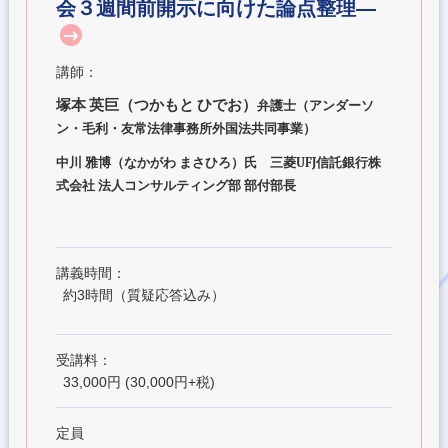
会３週間前開示に向けた論点整理―
講師：
塚本
英巨（つかもと
ひでお）
弁護士（アンダーソ
ン・毛利・友常法律事務所外国法共同事業）
中川 雅博（なかがわ まさひろ）氏 三菱UFJ信託銀行株
式会社 法人コンサルティング部 部付部長
講義時間：
約3時間（質疑応答込み）
受講料：
33,000円 (30,000円+税)
定員