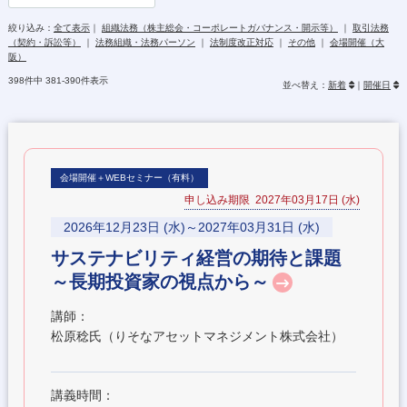
絞り込み：
全て表示
｜
組織法務（株主総会・コーポレートガバナンス・開示等）
｜
取引法務
（契約・訴訟等）
｜
法務組織・法務パーソン
｜
法制度改正対応
｜
その他
｜
会場開催（大
阪）
398件中 381-390件表示
並べ替え：
新着
｜
開催日
会場開催＋WEBセミナー（有料）
申し込み期限 2027年03月17日 (水)
2026年12月23日 (水)～2027年03月31日 (水)
サステナビリティ経営の期待と課題
～長期投資家の視点から～
講師：
松原稔氏（りそなアセットマネジメント株式会社）
講義時間：