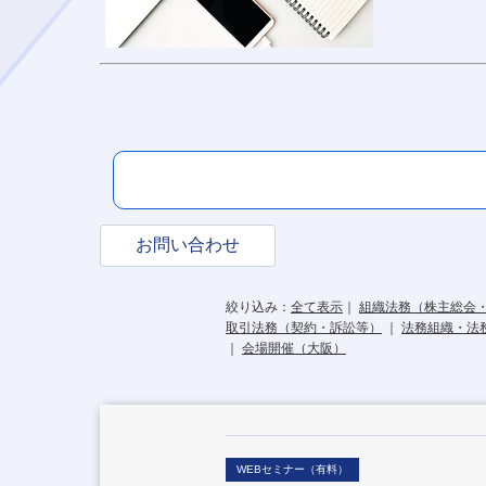
お問い合わせ
絞り込み：
全て表示
｜
組織法務（株主総会
取引法務（契約・訴訟等）
｜
法務組織・法
｜
会場開催（大阪）
WEBセミナー（有料）