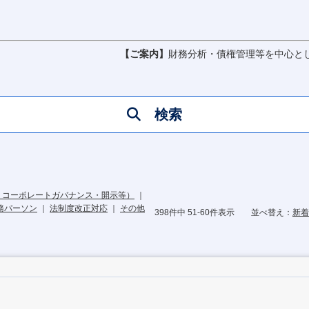
【ご案内】
財務分析・債権管理等を中心と
検索
・コーポレートガバナンス・開示等）
｜
務パーソン
｜
法制度改正対応
｜
その他
398件中 51-60件表示
並べ替え：
新着