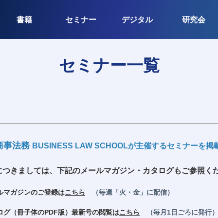
書籍
セミナー
デジタル
研究会
セミナー一覧
商事法務
BUSINESS LAW SCHOOLが主催するセミナー
につきましては、下記のメールマガジン・カタログもご参照く
マガジンのご登録は
こちら
（毎週「火・金」に配信）
グ（冊子体のPDF版）最新号の閲覧は
こちら
（毎月1日ごろに発行