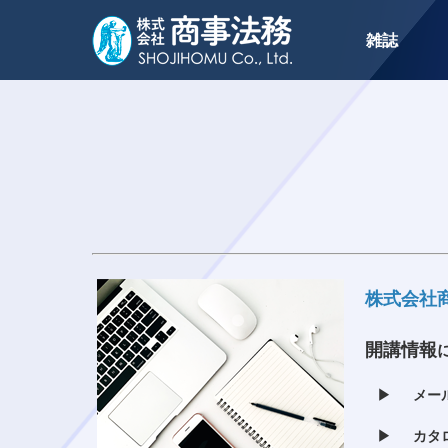
雑誌
トップ
セミナー
株式会社
開講情報
▶
メール
▶
カタロ