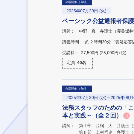
会場開催（有料）
2025年07月29日 (火)
ベーシック公益通報者保護
講師：
中野 真 弁護士（渥美坂井
講義時間：
約２時間30分（質疑応答
受講料：
27,500円 (25,000円+税)
定員
40名
会場開催（有料）
2025年07月30日 (水)～2025年08月
法務スタッフのための「こ
本と実践～（全２回）
講師：
第Ⅰ部 片桐 大 弁護士（
第Ⅱ部 上村哲史 弁護士（