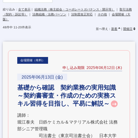
絞り込み：
全て表示
｜
組織法務（株主総会・コーポレートガバナンス・開示等）
｜
取引法務
（契約・訴訟等）
｜
法務組織・法務パーソン
｜
法制度改正対応
｜
その他
｜
会場開催（大
阪）
48件中 11-20件表示
並べ替え：
新着
｜
開催日
会場開催（有料）
申し込み期限 2025年06月12日 (木)
2025年06月13日 (金)
基礎から確認 契約業務の実用知識
～契約書審査・作成のための実務ス
キル習得を目指し、平易に解説～
講師：
堀江泰夫 日鉄ケミカル＆マテリアル株式会社 法務
部シニア管理職
司法書士（東京司法書士会） 日本大学